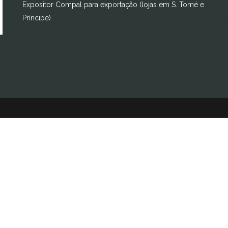
Expositor Compal para exportação (lojas em S. Tomé e
Príncipe)
S. Tomé e Príncipe 2017