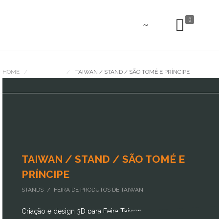
0
HOME
PORTFOLIO
TAIWAN / STAND / SÃO TOMÉ E PRÍNCIPE
TAIWAN / STAND / SÃO TOMÉ E
PRÍNCIPE
STANDS / FEIRA DE PRODUTOS DE TAIWAN
Criação e design 3D para Feira Taiwan