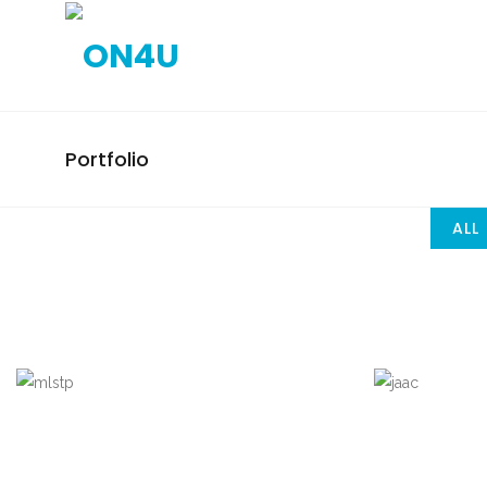
Portfolio
ALL
CONGRESSO 2017
PAIGC
(CONG
CAMPANHAS ELEITORAIS, MLSTP,
CAMPA