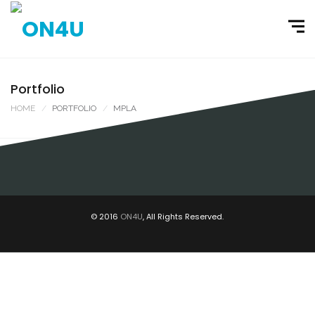
Portfolio
HOME
PORTFOLIO
MPLA
MPLA / CAMPANHA ELEITORAL / ANGOLA
CAMPANHAS ELEITORAIS, MPLA, DESIGN, MPLA
© 2016
ON4U
, All Rights Reserved.